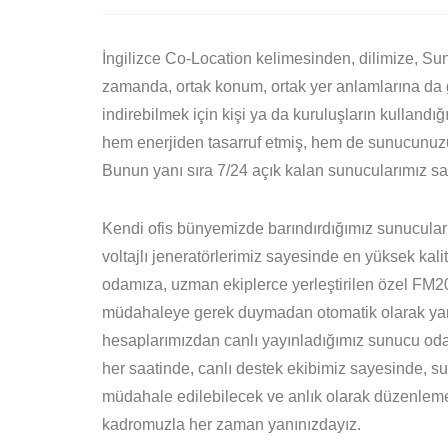
İngilizce Co-Location kelimesinden, dilimize, Su
zamanda, ortak konum, ortak yer anlamlarına da g
indirebilmek için kişi ya da kuruluşların kullandı
hem enerjiden tasarruf etmiş, hem de sunucunuzun
Bunun yanı sıra 7/24 açık kalan sunucularımız sa
Kendi ofis bünyemizde barındırdığımız sunucuları
voltajlı jeneratörlerimiz sayesinde en yüksek kal
odamıza, uzman ekiplerce yerleştirilen özel FM200
müdahaleye gerek duymadan otomatik olarak yan
hesaplarımızdan canlı yayınladığımız sunucu odam
her saatinde, canlı destek ekibimiz sayesinde, s
müdahale edilebilecek ve anlık olarak düzenlem
kadromuzla her zaman yanınızdayız.