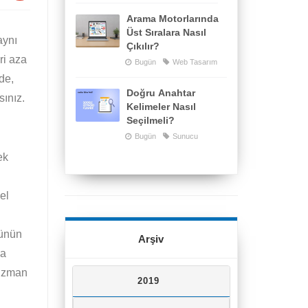
Arama Motorlarında
Üst Sıralara Nasıl
aynı
Çıkılır?
ri aza
Bugün
Web Tasarım
de,
Doğru Anahtar
sınız.
Kelimeler Nasıl
Seçilmeli?
Bugün
Sunucu
ek
el
Günün
Arşiv
da
 uzman
2019