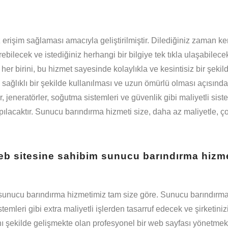
z erişim sağlaması amacıyla geliştirilmiştir. Dilediğiniz zaman ke
ebilecek ve istediğiniz herhangi bir bilgiye tek tıkla ulaşabilece
 her birini, bu hizmet sayesinde kolaylıkla ve kesintisiz bir şekil
sağlıklı bir şekilde kullanılması ve uzun ömürlü olması açısınd
r, jeneratörler, soğutma sistemleri ve güvenlik gibi maliyetli sist
apılacaktır. Sunucu barındırma hizmeti size, daha az maliyetle, ç
web sitesine sahibim sunucu barındırma hizm
a, sunucu barındırma hizmetimiz tam size göre. Sunucu barındırm
emleri gibi extra maliyetli işlerden tasarruf edecek ve şirketiniz
ı şekilde gelişmekte olan profesyonel bir web sayfası yönetmek