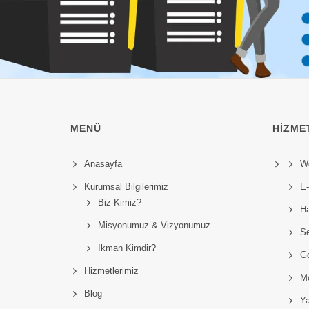
MENÜ
HIZME
Anasayfa
W
Kurumsal Bilgilerimiz
E-
Biz Kimiz?
Ha
Misyonumuz & Vizyonumuz
S
İkman Kimdir?
Go
Hizmetlerimiz
Mo
Blog
Ya