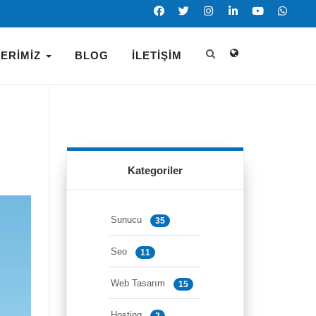
LERIMIZ
BLOG
İLETIŞIM
Kategoriler
Sunucu
35
Seo
11
Web Tasarım
15
Hosting
2