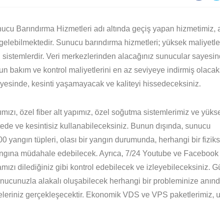
nucu Barındırma Hizmetleri adı altında geçiş yapan hizmetimiz, 
elebilmektedir. Sunucu barındırma hizmetleri; yüksek maliyetle
ğı sistemlerdir. Veri merkezlerinden alacağınız sunucular sayesin
 bakım ve kontrol maliyetlerini en az seviyeye indirmiş olacak
yesinde, kesinti yaşamayacak ve kaliteyi hissedeceksiniz.
mızı, özel fiber alt yapımız, özel soğutma sistemlerimiz ve yüks
itede ve kesintisiz kullanabileceksiniz. Bunun dışında, sunucu
 yangın tüpleri, olası bir yangın durumunda, herhangi bir fiziks
gına müdahale edebilecek. Ayrıca, 7/24 Youtube ve Facebook
ızı dilediğiniz gibi kontrol edebilecek ve izleyebileceksiniz. 
unucunuzla alakalı oluşabilecek herhangi bir probleminize anın
eleriniz gerçekleşecektir. Ekonomik VDS ve VPS paketlerimiz,