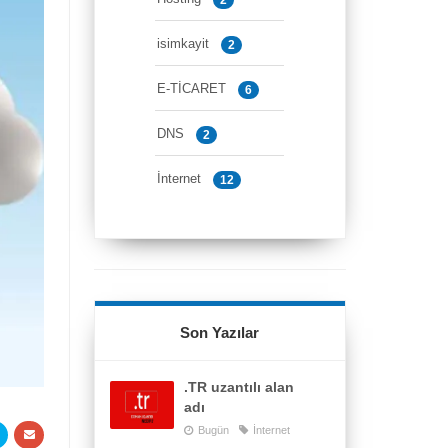
isimkayit
2
E-TİCARET
6
DNS
2
İnternet
12
Son Yazılar
.TR uzantılı alan
adı
Bugün
İnternet