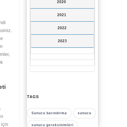
2020
2021
ndi
2022
ksiniz.
de
2023
an
emler,
ok
eti
TAGS
a
Sunucu barındırma
sunucu
in
 için
sunucu gereksinimleri