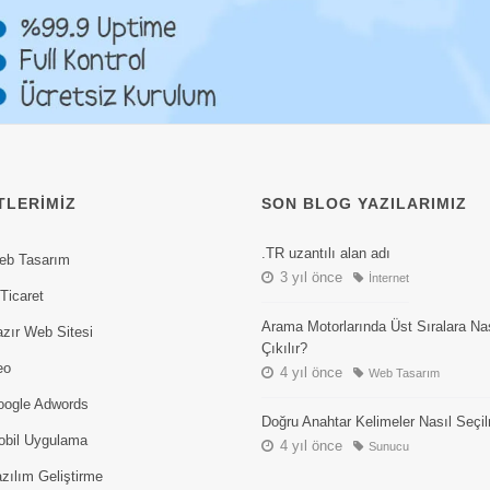
TLERIMIZ
SON BLOG YAZILARIMIZ
.TR uzantılı alan adı
eb Tasarım
3 yıl önce
İnternet
Ticaret
Arama Motorlarında Üst Sıralara Na
zır Web Sitesi
Çıkılır?
eo
4 yıl önce
Web Tasarım
ogle Adwords
Doğru Anahtar Kelimeler Nasıl Seçil
bil Uygulama
4 yıl önce
Sunucu
zılım Geliştirme