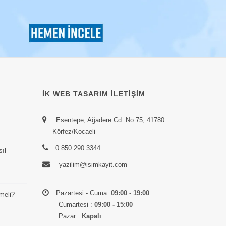
İK WEB TASARIM İLETIŞIM
Esentepe, Ağadere Cd. No:75, 41780
Körfez/Kocaeli
0 850 290 3344
sıl
yazilim@isimkayit.com
Pazartesi - Cuma:
09:00 - 19:00
meli?
Cumartesi :
09:00 - 15:00
Pazar :
Kapalı