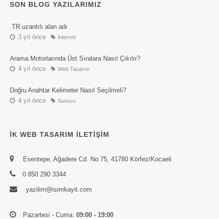
SON BLOG YAZILARIMIZ
.TR uzantılı alan adı
3 yıl önce
İnternet
Arama Motorlarında Üst Sıralara Nasıl Çıkılır?
4 yıl önce
Web Tasarım
Doğru Anahtar Kelimeler Nasıl Seçilmeli?
4 yıl önce
Sunucu
İK WEB TASARIM İLETIŞIM
Esentepe, Ağadere Cd. No:75, 41780 Körfez/Kocaeli
0 850 290 3344
yazilim@isimkayit.com
Pazartesi - Cuma:
09:00 - 19:00