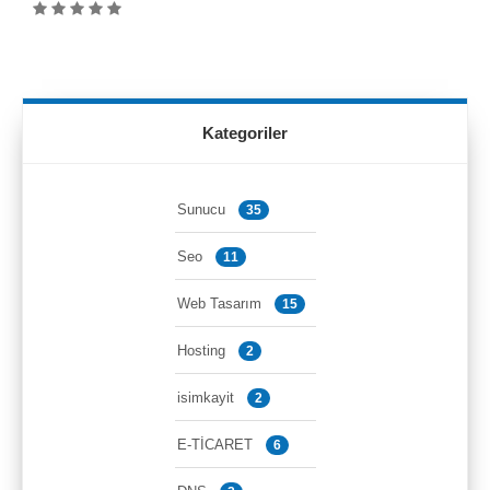
Kategoriler
Sunucu
35
Seo
11
Web Tasarım
15
Hosting
2
isimkayit
2
E-TİCARET
6