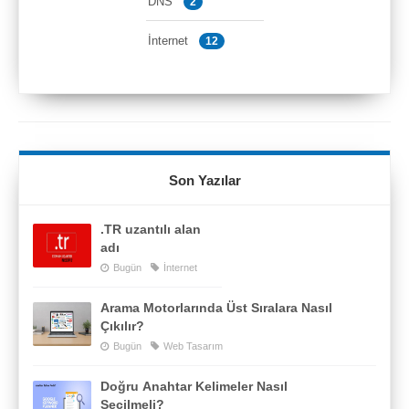
DNS
2
İnternet
12
Son Yazılar
.TR uzantılı alan
adı
Bugün
İnternet
Arama Motorlarında Üst Sıralara Nasıl
Çıkılır?
Bugün
Web Tasarım
Doğru Anahtar Kelimeler Nasıl
Seçilmeli?