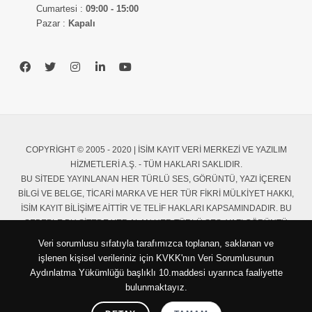
Cumartesi :
09:00 - 15:00
Pazar :
Kapalı
COPYRIGHT © 2005 - 2020 | İSIM KAYIT VERI MERKEZI VE YAZILIM
HIZMETLERI A.Ş. - TÜM HAKLARI SAKLIDIR.
BU SITEDE YAYINLANAN HER TÜRLÜ SES, GÖRÜNTÜ, YAZI IÇEREN
BILGI VE BELGE, TICARI MARKA VE HER TÜR FIKRI MÜLKIYET HAKKI,
İSIM KAYIT BILIŞIM'E AITTIR VE TELIF HAKLARI KAPSAMINDADIR. BU
SEBEPLE BU SITEDE YER ALAN HER TÜRLÜ SES, YAZI,GÖRÜNTÜ
IÇEREN HIÇBIR BILGI VE BELGE İSIM KAYIT BILIŞIM'IN YAZILI IZNI
Veri sorumlusu sıfatıyla tarafımızca toplanan, saklanan ve
OLMADAN HIÇBIR ŞEKILDE YAYINLANAMAZ, ÇOĞALTILAMAZ,
işlenen kişisel verileriniz için KVKK'nın Veri Sorumlusunun
KOPYALANAMAZ, SUNULAMAZ VE AKTARILAMAZ. BU SITENIN BÜTÜNÜ
Aydınlatma Yükümlüğü başlıklı 10.maddesi uyarınca faaliyette
VEYA BIR KISMI HIÇ BIR WEB SITESINDE IZINSIZ OLARAK
bulunmaktayız.
KULLANILAMAZ.
KORONA - COVID-19 HABER SITESI
|